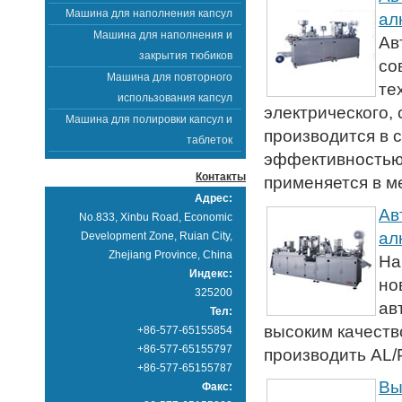
Машина для наполнения капсул
ал
Машина для наполнения и
Ав
закрытия тюбиков
со
Машина для повторного
те
использования капсул
электрического, 
Машина для полировки капсул и
производится в 
таблеток
эффективностью 
Контакты
применяется в м
Адрес:
Ав
No.833, Xinbu Road, Economic
ал
Development Zone, Ruian City,
Zhejiang Province, China
На
Индекс:
но
325200
ав
Тел:
высоким качеств
+86-577-65155854
+86-577-65155797
производить AL/P
+86-577-65155787
Вы
Факс: