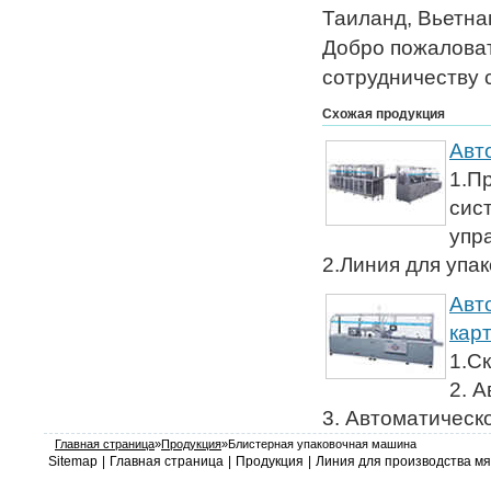
Таиланд, Вьетна
Добро пожаловат
сотрудничеству 
Схожая продукция
Авт
1.П
сис
упр
2.Линия для упа
Авт
кар
1.С
2. 
3. Автоматическо
Главная страница
»
Продукция
»Блистерная упаковочная машина
Sitemap
|
Главная страница
|
Продукция
|
Линия для производства мя