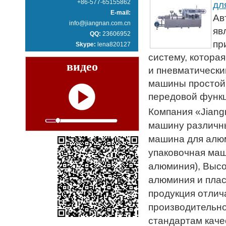
+86-577-65155862
дл
E-mail:
Ав
info@jiangnan.com.cn
яв
QQ:
23606952
пр
Skype:
lena820127
систему, котора
видео
и пневматически
машины простой 
передовой функцие
Компания «Jiang
машину различны
машина для алюм
упаковочная маш
алюминия), Высо
алюминия и плас
продукция отлич
производительно
стандартам каче