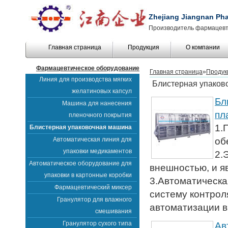
Zhejiang Jiangnan Pha
Производитель фармацевт
Главная страница
Продукция
О компании
Фармацевтическое оборудование
Главная страница
»
Продук
Линия для производства мягких
Блистерная упаков
желатиновых капсул
Бл
Машина для нанесения
пл
пленочного покрытия
1.
Блистерная упаковочная машина
Автоматическая линия для
об
упаковки медикаментов
2.
Автоматическое оборудование для
внешностью, и я
упаковки в картонные коробки
3.Автоматическа
Фармацевтический миксер
систему контрол
Гранулятор для влажного
автоматизации в
смешивания
Гранулятор сухого типа
Ав