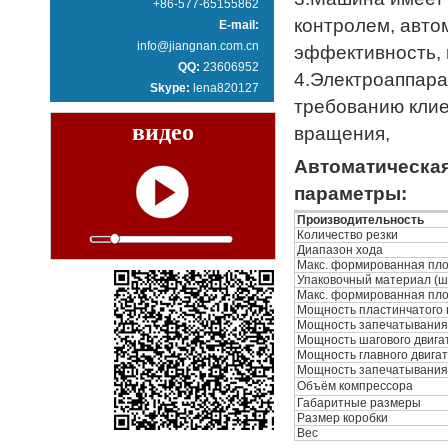
+86-577-65155862
контролем, авто
E-mail:
info@jiangnan.com.cn
эффективность, 
QQ:
23606952
4.Электроаппара
Skype:
lena820127
требованию клие
видео
вращения,
Автоматическая
параметры:
Производительность
Количество резки
Диапазон хода
Макс. формированная пло
Упаковочный материал (ш
Макс. формированная пло
Мощность пластинчатого 
Мощность запечатывания
Мощность шагового двига
Мощность главного двига
Мощность запечатывани
Объём компрессора
Габаритные размеры
Размер коробки
Вес