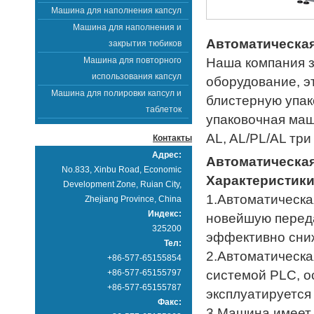
Машина для наполнения капсул
Машина для наполнения и
Автоматическая
закрытия тюбиков
Машина для повторного
Наша компания з
использования капсул
оборудование, э
Машина для полировки капсул и
блистерную упак
таблеток
упаковочная маш
AL, AL/PL/AL три
Контакты
Адрес:
Автоматическая
No.833, Xinbu Road, Economic
Характеристики
Development Zone, Ruian City,
1.Автоматическа
Zhejiang Province, China
Индекс:
новейшую перед
325200
эффективно сни
Тел:
2.Автоматическа
+86-577-65155854
+86-577-65155797
системой PLC, 
+86-577-65155787
эксплуатируется
Факс:
3.Машина имеет 