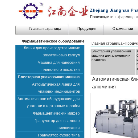
Zhejiang Jiangnan Pha
Производитель фармацевт
Главная страница
Продукция
О компании
Фармацевтическое оборудование
Главная страница
»
Продук
Линия для производства мягких
Блистерная упаковочная
желатиновых капсул
машина для алюминия и
пластика
Машина для нанесения
пленочного покрытия
Блистерная упаковочная машина
Автоматическая бл
Автоматическая линия для
алюминия
упаковки медикаментов
Автоматическое оборудование для
упаковки в картонные коробки
Фармацевтический миксер
Гранулятор для влажного
смешивания
Гранулятор сухого типа